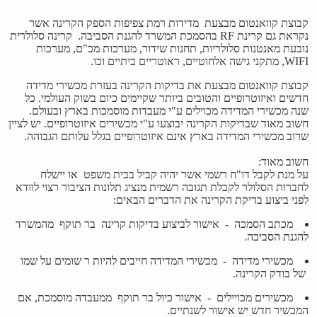
קבוצת קוואנטום מבצעת
מדידות רמת צפיפות הספק הקרינה
אשר
נקראת גם קרינת RF בהסמכת המשרד להגנת הסביבה.
קרינה סלולרית
נובעת מאנטנות סלולריות, תחנות שידור, מערכות מכ"ם, מערכות
WIFI, מתקני גישה אלחוטיים, ראוטריים ביתיים וכו.
קבוצת קוואנטום מבצעת את בדיקות הקרינה בעזרת מכשירי מדידה
חדשים ואיזוטרופיים והטובים ביותר שקיימים כיום בשוק העולמי. כל
שנה מכשירי המדידה מכוילים ע"י מעבדות מוסמכות בארץ ובעולם.
חשוב מאוד שבדיקות הקרינה יבוצעו ע"י מכשירים איזוטרופיים. יש לציין
שרוב מכשירי המדידה בארץ אינם איזוטרופיים בגלל עלותם הגבוהה.
חשוב מאוד:
על מנת לקבל דו"ח רשמי אשר יהיה קביל
בבית משפט
או יישלח
לחברות הסלולר
לקבלת תגובה רשמית מנציג תלונות הציבור רצוי לוודא
לפני ביצוע בדיקת הקרינה את הדברים הבאים:
מכתב הסמכה
-
אישור לביצוע בדיקות קרינה
בר תוקף
מהמשרד
להגנת הסביבה.
מכשירי מדידה
-
מכשירי המדידה חייבים להיות ר
שומים על שמו
של בודק הקרינה.
מכשירים מכויילים
-
אישור
כיול בר תוקף
ממעבדה מוסמכת, אם
המכשיר חדש יש אישור לשנתיים.