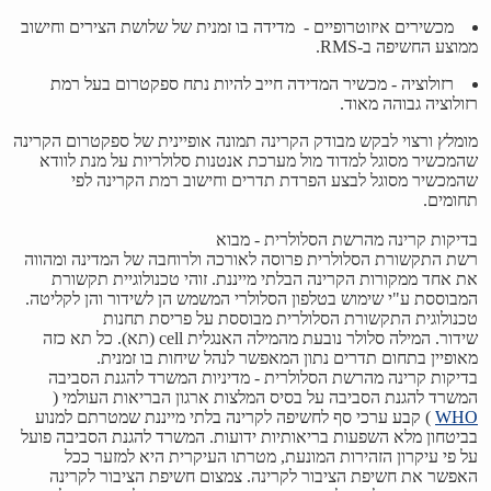
מכשירים איזוטרופיים -
מדידה בו זמנית
של שלושת הצירים וחישוב
ממוצע החשיפה ב-RMS.
רזולוציה
-
מכשיר המדידה חייב להיות נתח ספקטרום בעל רמת
רזולוציה גבוהה מאוד.
מומלץ ורצוי לבקש מבודק הקרינה תמונה אופיינית של ספקטרום הקרינה
שהמכשיר מסוגל למדוד מול מערכת אנטנות סלולריות על מנת לוודא
שהמכשיר מסוגל לבצע הפרדת תדרים וחישוב רמת הקרינה לפי
תחומים.
בדיקות קרינה מהרשת הסלולרית - מבוא
רשת התקשורת הסלולרית פרוסה לאורכה ולרוחבה של המדינה ומהווה
את אחד ממקורות הקרינה הבלתי מייננת. זוהי טכנולוגיית תקשורת
המבוססת ע"י שימוש בטלפון הסלולרי המשמש הן לשידור והן לקליטה.
טכנולוגית התקשורת הסלולרית מבוססת על פריסת תחנות
שידור. המילה סלולר נובעת מהמילה האנגלית cell (תא). כל תא כזה
מאופיין בתחום תדרים נתון המאפשר לנהל שיחות בו זמנית.
בדיקות קרינה מהרשת הסלולרית - מדיניות המשרד להגנת הסביבה
המשרד להגנת הסביבה על בסיס המלצות ארגון הבריאות העולמי (
WHO
) קבע ערכי סף לחשיפה לקרינה בלתי מייננת שמטרתם למנוע
בביטחון מלא השפעות בריאותיות ידועות. המשרד להגנת הסביבה פועל
על פי עיקרון הזהירות המונעת, מטרתו העיקרית היא למזער ככל
האפשר את חשיפת הציבור לקרינה. צמצום חשיפת הציבור לקרינה