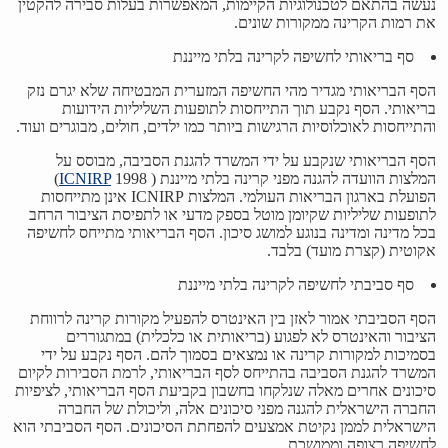
נעשה בהתאם לטכנולוגיות הקיימות, המאפשרות בעלות סבירה להקטין
את רמות הקרינה ממקורות שונים.
סף בריאותי לחשיפה לקרינה בלתי מייננת
הסף הבריאותי מגדיר מהי החשיפה המזערית המבטיחה שלא יגרם נזק
בריאותי. הסף נקבע תוך התייחסות לתופעות השליליות הידועות
והתייחסות לאוכלוסיות הרגישות ביותר כמו ילדים, חולים, מבוגרים ועוד.
הסף הבריאותי שנקבע על ידי המשרד להגנת הסביבה, מבוסס על
המלצות הוועדה להגנה מפני קרינה בלתי מייננת (
ICNIRP
1998)
הפועלת בארגון הבריאות העולמי. המלצות ICNIRP אינן מתייחסות
לתופעות שליליות שקיומן מוטל בספק מדעי או לתפיסת הציבור הרחב
בכל מדינה ומדינה בנוגע למושג סיכון. הסף הבריאותי מתייחס לחשיפה
אקוטית (קצרת מועד) בלבד.
סף סביבתי לחשיפה לקרינה בלתי מייננת
הסף הסביבתי אמור לאזן בין האינטרס להפעיל מקורות קרינה לרווחת
הציבור והאינטרס לא לפגוע (בריאותית או כלכלית) במתגוררים
בסמיכות למקורות קרינה או נמצאים בסמוך להם. הסף נקבע על ידי
המשרד להגנת הסביבה בהתייחס לסף הבריאותי, לרמת הסבירות לקיום
סיכונים אחרים מאלה שנלקחו בחשבון בקביעת הסף הבריאותי, לציפיות
החברה הישראלית להגנה מפני סיכונים אלה, וליכולת של החברה
הישראלית לממן נקיטת אמצעים להפחתת הסיכונים. הסף הסביבתי הוא
לחשיפה רצופה וממושכת.