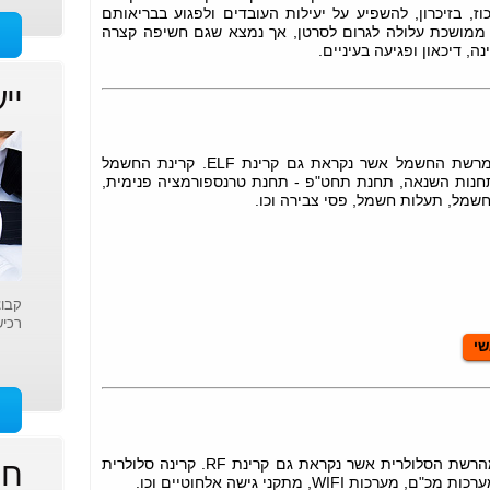
ז, בזיכרון, להשפיע על יעילות העובדים ולפגוע בבריאותם
 ממושכת עלולה לגרום לסרטן, אך נמצא שגם חשיפה קצרה
ה, דיכאון ופגיעה בעיניים.
יי
קבוצת קוואנטום מבצעת בדיקות קרינת מרשת החשמל אשר נקראת גם קרינת ELF. קרינת החשמל
, תחנות השנאה, תחנת תחט"פ - תחנת טרנספורמציה פנימית,
חשמל, תעלות חשמל, פסי צבירה וכו.
קבוצ
רכיש
שי
קבוצת קוואנטום מבצעת בדיקות קרינת מהרשת הסלולרית אשר נקראת גם קרינת RF. קרינה סלולרית
חי
WIFI, מתקני גישה אלחוטיים וכו.