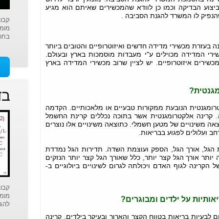
צוע הבדיקה וכמו כן לוודא שהמכשירים שאיתם הוא מגיע
הנפיק לו המשרד להגנת הסביבה
.
קבוצ
מומח
בחומ
 בעזרת מכשירי מדידה חדשים ואיזוטרופיים והטובים ביותר
ירי המדידה מכוילים ע"י מעבדות מוסמכות בארץ ובעולם.
כשירים איזוטרופיים. יש לציין שרוב מכשירי המדידה בארץ
מגנטית?
בד
טרומגנטית הנובעת ממקורות טבעיים או מלאכותיים. הקדמה
ה. קרינה אלקטרומגנטית אשר בתוכה נכללים קרינת החשמל
אה משינויים של מטען חשמלי. כתוצאה משינויים אלו נוצרים
 ועלולים לפגוע בבריאות.
 הגל, אורך הגל, הספק ועוצמת השדה. תדירות הגל נמדדת
יותר אורך הגל קצר יותר, כלל שאורך הגל קצר יותר הנזקים
 הקרינה לגוף האדם ויכולתה לגרום לשינויים ביולוגיים ב-
קבוצ
מומח
אותיות על ילדים ומבוגרים?
להג
 לבעיות בריאות בטווח הקצר והארוך ובעיקר בילדים. קרינה