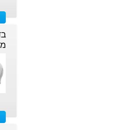
בד
ממ